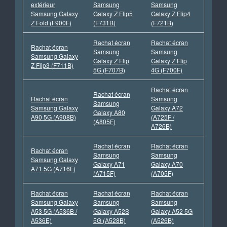
extérieur
Samsung
Samsung
Samsung Galaxy
Galaxy Z Flip5
Galaxy Z Flip4
Z Fold (F900F)
(F731B)
(F721B)
Rachat écran
Rachat écran
Rachat écran
Samsung
Samsung
Samsung Galaxy
Galaxy Z Flip
Galaxy Z Flip
Z Flip3 (F711B)
5G (F707B)
4G (F700F)
Rachat écran
Rachat écran
Rachat écran
Samsung
Samsung
Samsung Galaxy
Galaxy A72
Galaxy A80
A90 5G (A908B)
(A725F /
(A805F)
A726B)
Rachat écran
Rachat écran
Rachat écran
Samsung
Samsung
Samsung Galaxy
Galaxy A71
Galaxy A70
A71 5G (A716F)
(A715F)
(A705F)
Rachat écran
Rachat écran
Rachat écran
Samsung Galaxy
Samsung
Samsung
A53 5G (A536B /
Galaxy A52S
Galaxy A52 5G
A536E)
5G (A528B)
(A526B)