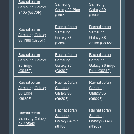
Rachat écran
Samsung
Samsung
Samsung Galaxy
Galaxy S9 Plus
Galaxy S9
S10e (G970F)
(G965F)
(G960F)
Rachat écran
Rachat écran
Rachat écran
Samsung
Samsung
Samsung Galaxy
Galaxy S8
Galaxy S8
S8 Plus (G955F)
(G950F)
Active (G892A)
Rachat écran
Rachat écran
Rachat écran
Samsung Galaxy
Samsung
Samsung
S7 Edge
Galaxy S7
Galaxy S6 Edge
(G935F)
(G930F)
Plus (G928F)
Rachat écran
Rachat écran
Rachat écran
Samsung Galaxy
Samsung
Samsung
S6 Edge
Galaxy S6
Galaxy S5
(G925F)
(G920F)
(G900F)
Rachat écran
Rachat écran
Rachat écran
Samsung
Samsung
Samsung Galaxy
Galaxy S4 mini
Galaxy S3 4G
S4 (i9505)
(i9195)
(i9305)