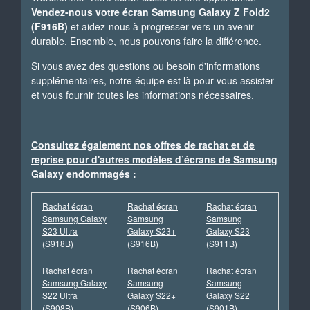
Vendez-nous votre écran Samsung Galaxy Z Fold2
(F916B)
et aidez-nous à progresser vers un avenir
durable. Ensemble, nous pouvons faire la différence.
Si vous avez des questions ou besoin d'informations
supplémentaires, notre équipe est là pour vous assister
et vous fournir toutes les informations nécessaires.
Consultez également nos offres de rachat et de
reprise pour d'autres modèles d’écrans de Samsung
Galaxy endommagés :
Rachat écran
Rachat écran
Rachat écran
Samsung Galaxy
Samsung
Samsung
S23 Ultra
Galaxy S23+
Galaxy S23
(S918B)
(S916B)
(S911B)
Rachat écran
Rachat écran
Rachat écran
Samsung Galaxy
Samsung
Samsung
S22 Ultra
Galaxy S22+
Galaxy S22
(S908B)
(S906B)
(S901B)