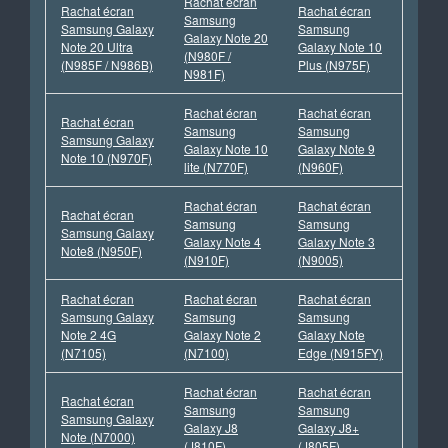
Rachat écran
Rachat écran
Rachat écran
Samsung
Samsung Galaxy
Samsung
Galaxy Note 20
Note 20 Ultra
Galaxy Note 10
(N980F /
(N985F / N986B)
Plus (N975F)
N981F)
Rachat écran
Rachat écran
Rachat écran
Samsung
Samsung
Samsung Galaxy
Galaxy Note 10
Galaxy Note 9
Note 10 (N970F)
lite (N770F)
(N960F)
Rachat écran
Rachat écran
Rachat écran
Samsung
Samsung
Samsung Galaxy
Galaxy Note 4
Galaxy Note 3
Note8 (N950F)
(N910F)
(N9005)
Rachat écran
Rachat écran
Rachat écran
Samsung Galaxy
Samsung
Samsung
Note 2 4G
Galaxy Note 2
Galaxy Note
(N7105)
(N7100)
Edge (N915FY)
Rachat écran
Rachat écran
Rachat écran
Samsung
Samsung
Samsung Galaxy
Galaxy J8
Galaxy J8+
Note (N7000)
(J810F)
(J805F)