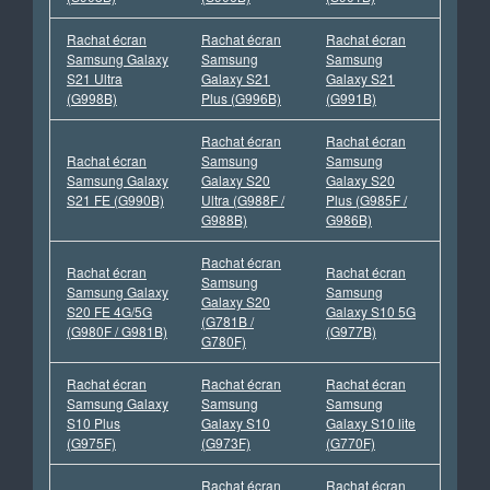
Rachat écran
Rachat écran
Rachat écran
Samsung Galaxy
Samsung
Samsung
S21 Ultra
Galaxy S21
Galaxy S21
(G998B)
Plus (G996B)
(G991B)
Rachat écran
Rachat écran
Rachat écran
Samsung
Samsung
Samsung Galaxy
Galaxy S20
Galaxy S20
S21 FE (G990B)
Ultra (G988F /
Plus (G985F /
G988B)
G986B)
Rachat écran
Rachat écran
Rachat écran
Samsung
Samsung Galaxy
Samsung
Galaxy S20
S20 FE 4G/5G
Galaxy S10 5G
(G781B /
(G980F / G981B)
(G977B)
G780F)
Rachat écran
Rachat écran
Rachat écran
Samsung Galaxy
Samsung
Samsung
S10 Plus
Galaxy S10
Galaxy S10 lite
(G975F)
(G973F)
(G770F)
Rachat écran
Rachat écran