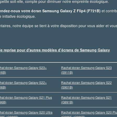
petite soit-elle, compte pour diminuer notre empreinte écologique.
endez-nous votre écran Samsung Galaxy Z Flip4 (F721B)
et contri
initiative écologique.
ires, notre équipe se tient à votre disposition pour vous aider et vou
 de reprise pour d'autres modèles d’écrans de Samsung Galaxy
hat écran Samsung Galaxy S23+
Rachat écran Samsung Galaxy S23
16B)
(S911B)
hat écran Samsung Galaxy S22+
Rachat écran Samsung Galaxy S22
06B)
(S901B)
hat écran Samsung Galaxy S21 Plus
Rachat écran Samsung Galaxy S21
96B)
(G991B)
hat écran Samsung Galaxy S20 Ultra
Rachat écran Samsung Galaxy S20 Pl
88F / G988B)
(G985F / G986B)