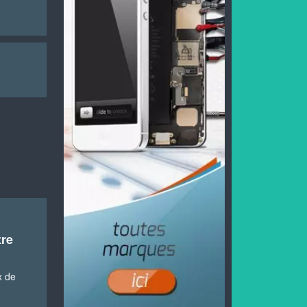
tre
x de