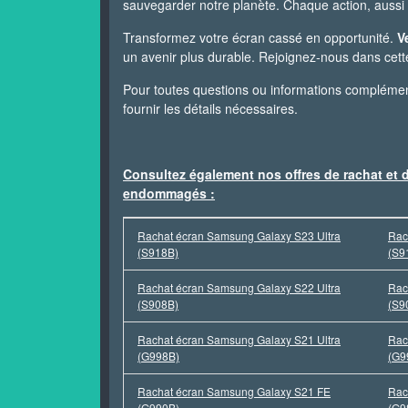
sauvegarder notre planète. Chaque action, aussi 
Transformez votre écran cassé en opportunité.
V
un avenir plus durable. Rejoignez-nous dans cette 
Pour toutes questions ou informations complémenta
fournir les détails nécessaires.
Consultez également nos offres de rachat et
endommagés :
Rachat écran Samsung Galaxy S23 Ultra
Rac
(S918B)
(S9
Rachat écran Samsung Galaxy S22 Ultra
Rac
(S908B)
(S9
Rachat écran Samsung Galaxy S21 Ultra
Rac
(G998B)
(G9
Rachat écran Samsung Galaxy S21 FE
Rac
(G990B)
(G9