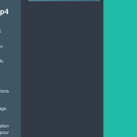
ip4
:
en
du
etons
age.
ation
 pour