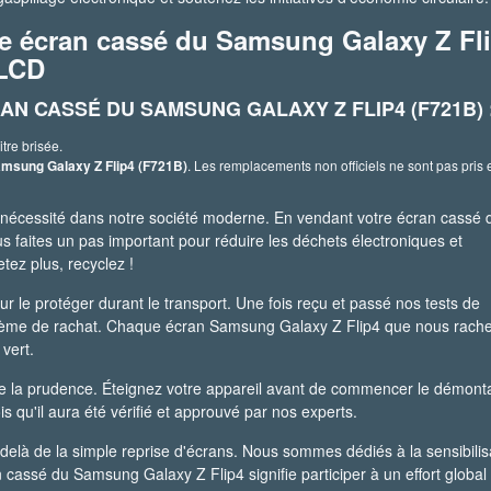
re écran cassé du Samsung Galaxy Z Fl
 LCD
AN CASSÉ DU SAMSUNG GALAXY Z FLIP4 (F721B) 
itre brisée.
amsung Galaxy Z Flip4 (F721B)
. Les remplacements non officiels ne sont pas pris 
e nécessité dans notre société moderne. En vendant votre écran cassé 
faites un pas important pour réduire les déchets électroniques et
ez plus, recyclez !
ur le protéger durant le transport. Une fois reçu et passé nos tests de
barème de rachat. Chaque écran Samsung Galaxy Z Flip4 que nous rach
vert.
t de la prudence. Éteignez votre appareil avant de commencer le démont
 qu'il aura été vérifié et approuvé par nos experts.
elà de la simple reprise d'écrans. Nous sommes dédiés à la sensibilis
 cassé du Samsung Galaxy Z Flip4 signifie participer à un effort global