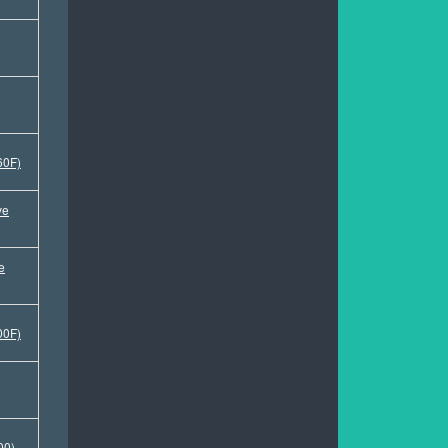
60F)
ve
e
00F)
00)