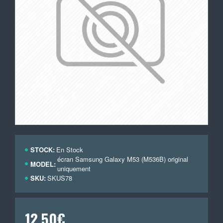
STOCK:
En Stock
écran Samsung Galaxy M53 (M536B) original
MODEL:
uniquement
SKU:
SKUS78
12,50€