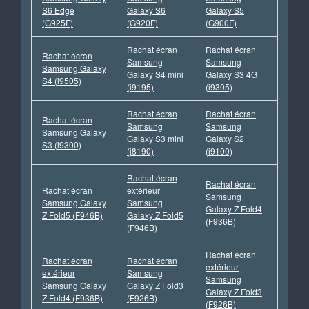
S6 Edge
Galaxy S6
Galaxy S5
(G925F)
(G920F)
(G900F)
Rachat écran
Rachat écran
Rachat écran
Samsung
Samsung
Samsung Galaxy
Galaxy S4 mini
Galaxy S3 4G
S4 (i9505)
(i9195)
(i9305)
Rachat écran
Rachat écran
Rachat écran
Samsung
Samsung
Samsung Galaxy
Galaxy S3 mini
Galaxy S2
S3 (i9300)
(i8190)
(i9100)
Rachat écran
Rachat écran
Rachat écran
extérieur
Samsung
Samsung Galaxy
Samsung
Galaxy Z Fold4
Z Fold5 (F946B)
Galaxy Z Fold5
(F936B)
(F946B)
Rachat écran
Rachat écran
Rachat écran
extérieur
extérieur
Samsung
Samsung
Samsung Galaxy
Galaxy Z Fold3
Galaxy Z Fold3
Z Fold4 (F936B)
(F926B)
(F926B)