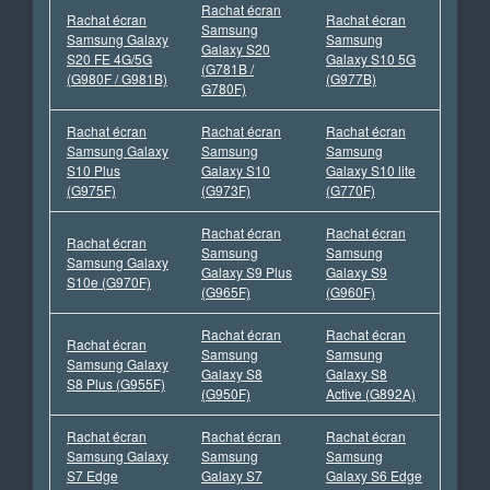
Rachat écran
Rachat écran
Rachat écran
Samsung
Samsung Galaxy
Samsung
Galaxy S20
S20 FE 4G/5G
Galaxy S10 5G
(G781B /
(G980F / G981B)
(G977B)
G780F)
Rachat écran
Rachat écran
Rachat écran
Samsung Galaxy
Samsung
Samsung
S10 Plus
Galaxy S10
Galaxy S10 lite
(G975F)
(G973F)
(G770F)
Rachat écran
Rachat écran
Rachat écran
Samsung
Samsung
Samsung Galaxy
Galaxy S9 Plus
Galaxy S9
S10e (G970F)
(G965F)
(G960F)
Rachat écran
Rachat écran
Rachat écran
Samsung
Samsung
Samsung Galaxy
Galaxy S8
Galaxy S8
S8 Plus (G955F)
(G950F)
Active (G892A)
Rachat écran
Rachat écran
Rachat écran
Samsung Galaxy
Samsung
Samsung
S7 Edge
Galaxy S7
Galaxy S6 Edge