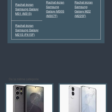
Rachat écran
Rachat écran
Rachat écran
Samsung
Samsung
Samsung Galaxy
Galaxy M30S
Galaxy M22
M31 (M315)
(M307F)
(M225F)
Rachat écran
Samsung Galaxy
M21S (F415F)
De la même catégorie