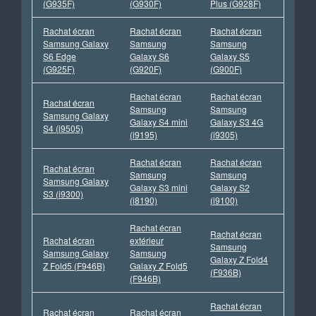
(G935F)
(G930F)
Plus (G928F)
Rachat écran
Rachat écran
Rachat écran
Samsung Galaxy
Samsung
Samsung
S6 Edge
Galaxy S6
Galaxy S5
(G925F)
(G920F)
(G900F)
Rachat écran
Rachat écran
Rachat écran
Samsung
Samsung
Samsung Galaxy
Galaxy S4 mini
Galaxy S3 4G
S4 (i9505)
(i9195)
(i9305)
Rachat écran
Rachat écran
Rachat écran
Samsung
Samsung
Samsung Galaxy
Galaxy S3 mini
Galaxy S2
S3 (i9300)
(i8190)
(i9100)
Rachat écran
Rachat écran
Rachat écran
extérieur
Samsung
Samsung Galaxy
Samsung
Galaxy Z Fold4
Z Fold5 (F946B)
Galaxy Z Fold5
(F936B)
(F946B)
Rachat écran
Rachat écran
Rachat écran