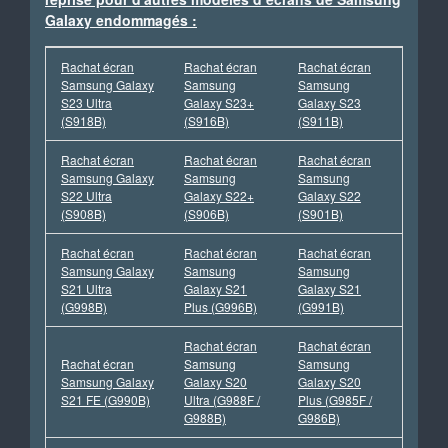
Galaxy endommagés :
Rachat écran
Rachat écran
Rachat écran
Samsung Galaxy
Samsung
Samsung
S23 Ultra
Galaxy S23+
Galaxy S23
(S918B)
(S916B)
(S911B)
Rachat écran
Rachat écran
Rachat écran
Samsung Galaxy
Samsung
Samsung
S22 Ultra
Galaxy S22+
Galaxy S22
(S908B)
(S906B)
(S901B)
Rachat écran
Rachat écran
Rachat écran
Samsung Galaxy
Samsung
Samsung
S21 Ultra
Galaxy S21
Galaxy S21
(G998B)
Plus (G996B)
(G991B)
Rachat écran
Rachat écran
Rachat écran
Samsung
Samsung
Samsung Galaxy
Galaxy S20
Galaxy S20
S21 FE (G990B)
Ultra (G988F /
Plus (G985F /
G988B)
G986B)