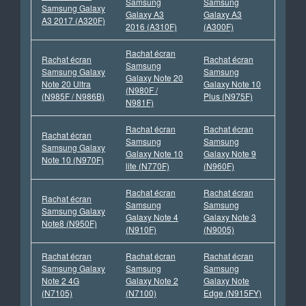
Samsung
Samsung
Samsung Galaxy
Galaxy A3
Galaxy A3
A3 2017 (A320F)
2016 (A310F)
(A300F)
Rachat écran
Rachat écran
Rachat écran
Samsung
Samsung Galaxy
Samsung
Galaxy Note 20
Note 20 Ultra
Galaxy Note 10
(N980F /
(N985F / N986B)
Plus (N975F)
N981F)
Rachat écran
Rachat écran
Rachat écran
Samsung
Samsung
Samsung Galaxy
Galaxy Note 10
Galaxy Note 9
Note 10 (N970F)
lite (N770F)
(N960F)
Rachat écran
Rachat écran
Rachat écran
Samsung
Samsung
Samsung Galaxy
Galaxy Note 4
Galaxy Note 3
Note8 (N950F)
(N910F)
(N9005)
Rachat écran
Rachat écran
Rachat écran
Samsung Galaxy
Samsung
Samsung
Note 2 4G
Galaxy Note 2
Galaxy Note
(N7105)
(N7100)
Edge (N915FY)