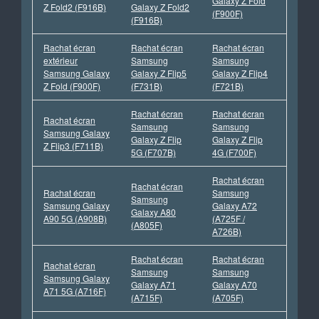
Galaxy Z Fold
Z Fold2 (F916B)
Galaxy Z Fold2
(F900F)
(F916B)
Rachat écran
Rachat écran
Rachat écran
extérieur
Samsung
Samsung
Samsung Galaxy
Galaxy Z Flip5
Galaxy Z Flip4
Z Fold (F900F)
(F731B)
(F721B)
Rachat écran
Rachat écran
Rachat écran
Samsung
Samsung
Samsung Galaxy
Galaxy Z Flip
Galaxy Z Flip
Z Flip3 (F711B)
5G (F707B)
4G (F700F)
Rachat écran
Rachat écran
Rachat écran
Samsung
Samsung
Samsung Galaxy
Galaxy A72
Galaxy A80
A90 5G (A908B)
(A725F /
(A805F)
A726B)
Rachat écran
Rachat écran
Rachat écran
Samsung
Samsung
Samsung Galaxy
Galaxy A71
Galaxy A70
A71 5G (A716F)
(A715F)
(A705F)