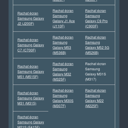
Rachat écran
Rachat écran
Rachat écran
Samsung
Samsung
Samsung Galaxy
Galaxy J1 Ace
Galaxy C9 Pro
J2 (J200F)
(J110F)
(C900F)
Rachat écran
Rachat écran
Rachat écran
Samsung
Samsung
Samsung Galaxy
Galaxy M53
Galaxy M52 5G
C7 (C700F)
(M536B)
(M526B)
Rachat écran
Rachat écran
Rachat écran
Samsung
Samsung
Samsung Galaxy
Galaxy M32
Galaxy M31S
M51 (M515F)
(M325F)
(M317)
Rachat écran
Rachat écran
Rachat écran
Samsung
Samsung
Samsung Galaxy
Galaxy M30S
Galaxy M22
M31 (M315)
(M307F)
(M225F)
Rachat écran
Samsung Galaxy
M21S (F415F)