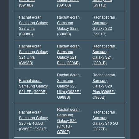
(S918B)
(S916B)
(S911B)
Rachat écran
Rachat écran
Rachat écran
Samsung Galaxy
Samsung
Samsung
S22 Ultra
Galaxy S22+
Galaxy S22
(S908B)
(S906B)
(S901B)
Rachat écran
Rachat écran
Rachat écran
Samsung Galaxy
Samsung
Samsung
S21 Ultra
Galaxy S21
Galaxy S21
(G998B)
Plus (G996B)
(G991B)
Rachat écran
Rachat écran
Rachat écran
Samsung
Samsung
Samsung Galaxy
Galaxy S20
Galaxy S20
S21 FE (G990B)
Ultra (G988F /
Plus (G985F /
G988B)
G986B)
Rachat écran
Rachat écran
Rachat écran
Samsung
Samsung Galaxy
Samsung
Galaxy S20
S20 FE 4G/5G
Galaxy S10 5G
(G781B /
(G980F / G981B)
(G977B)
G780F)