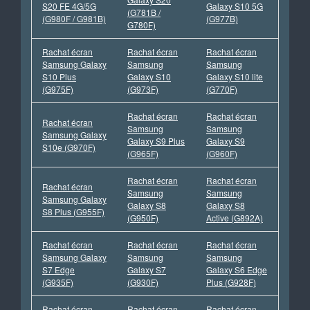
S20 FE 4G/5G
Galaxy S10 5G
(G781B /
(G980F / G981B)
(G977B)
G780F)
Rachat écran
Rachat écran
Rachat écran
Samsung Galaxy
Samsung
Samsung
S10 Plus
Galaxy S10
Galaxy S10 lite
(G975F)
(G973F)
(G770F)
Rachat écran
Rachat écran
Rachat écran
Samsung
Samsung
Samsung Galaxy
Galaxy S9 Plus
Galaxy S9
S10e (G970F)
(G965F)
(G960F)
Rachat écran
Rachat écran
Rachat écran
Samsung
Samsung
Samsung Galaxy
Galaxy S8
Galaxy S8
S8 Plus (G955F)
(G950F)
Active (G892A)
Rachat écran
Rachat écran
Rachat écran
Samsung Galaxy
Samsung
Samsung
S7 Edge
Galaxy S7
Galaxy S6 Edge
(G935F)
(G930F)
Plus (G928F)
Rachat écran
Rachat écran
Rachat écran