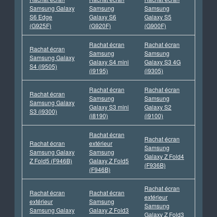
Samsung Galaxy
Samsung
Samsung
S6 Edge
Galaxy S6
Galaxy S5
(G925F)
(G920F)
(G900F)
Rachat écran
Rachat écran
Rachat écran
Samsung
Samsung
Samsung Galaxy
Galaxy S4 mini
Galaxy S3 4G
S4 (i9505)
(i9195)
(i9305)
Rachat écran
Rachat écran
Rachat écran
Samsung
Samsung
Samsung Galaxy
Galaxy S3 mini
Galaxy S2
S3 (i9300)
(i8190)
(i9100)
Rachat écran
Rachat écran
Rachat écran
extérieur
Samsung
Samsung Galaxy
Samsung
Galaxy Z Fold4
Z Fold5 (F946B)
Galaxy Z Fold5
(F936B)
(F946B)
Rachat écran
Rachat écran
Rachat écran
extérieur
extérieur
Samsung
Samsung
Samsung Galaxy
Galaxy Z Fold3
Galaxy Z Fold3