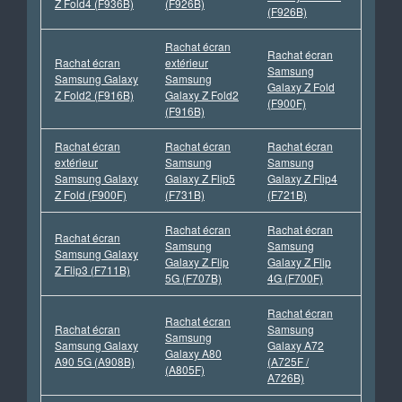
Z Fold4 (F936B)
(F926B)
(F926B)
Rachat écran
Rachat écran
Rachat écran
extérieur
Samsung
Samsung Galaxy
Samsung
Galaxy Z Fold
Z Fold2 (F916B)
Galaxy Z Fold2
(F900F)
(F916B)
Rachat écran
Rachat écran
Rachat écran
extérieur
Samsung
Samsung
Samsung Galaxy
Galaxy Z Flip5
Galaxy Z Flip4
Z Fold (F900F)
(F731B)
(F721B)
Rachat écran
Rachat écran
Rachat écran
Samsung
Samsung
Samsung Galaxy
Galaxy Z Flip
Galaxy Z Flip
Z Flip3 (F711B)
5G (F707B)
4G (F700F)
Rachat écran
Rachat écran
Rachat écran
Samsung
Samsung
Samsung Galaxy
Galaxy A72
Galaxy A80
A90 5G (A908B)
(A725F /
(A805F)
A726B)