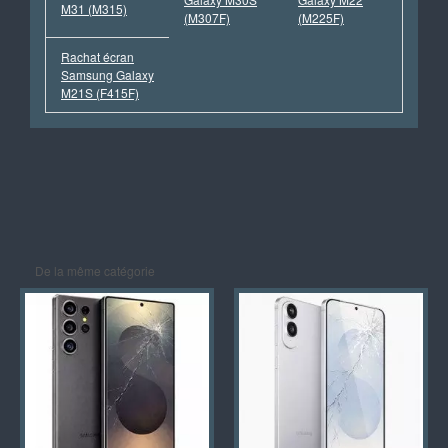
M31 (M315)
(M307F)
(M225F)
Rachat écran
Samsung Galaxy
M21S (F415F)
De la même catégorie