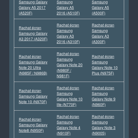
Samsung Galaxy
Samsung
Samsung
Galaxy A5 2017
Galaxy A5
Galaxy A5
(A520F)
2016 (A510F)
(A500F)
Rachat écran
Rachat écran
Rachat écran
Samsung
Samsung
Samsung Galaxy
Galaxy A3
Galaxy A3
A3 2017 (A320F)
2016 (A310F)
(A300F)
Rachat écran
Rachat écran
Rachat écran
Samsung
Samsung Galaxy
Samsung
Galaxy Note 20
Note 20 Ultra
Galaxy Note 10
(N980F /
(N985F / N986B)
Plus (N975F)
N981F)
Rachat écran
Rachat écran
Rachat écran
Samsung
Samsung
Samsung Galaxy
Galaxy Note 10
Galaxy Note 9
Note 10 (N970F)
lite (N770F)
(N960F)
Rachat écran
Rachat écran
Rachat écran
Samsung
Samsung
Samsung Galaxy
Galaxy Note 4
Galaxy Note 3
Note8 (N950F)
(N910F)
(N9005)