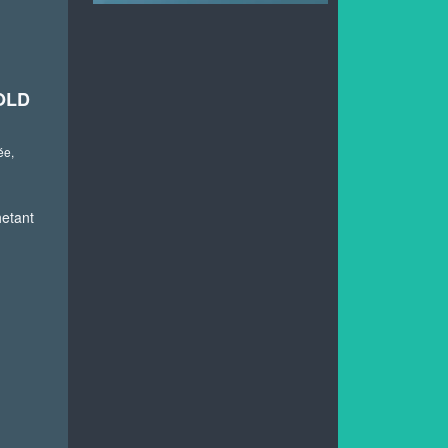
OLD
ée,
hetant