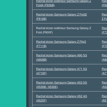
Rachat écran extérieur Samsung Galaxy Z
Rac
Fold4 (F936B)
(F9
Rachat écran Samsung Galaxy Z Fold2
Rac
(F916B)
Z F
Rachat écran extérieur Samsung Galaxy Z
Rac
Fold (F900F)
(F7
Rachat écran Samsung Galaxy Z Flip3
Rac
(F711B)
(F7
Rachat écran Samsung Galaxy A90 5G
Rac
(A908B)
(A8
Rachat écran Samsung Galaxy A71 5G
Rac
(A716F)
(A7
Rachat écran Samsung Galaxy A53 5G
Rac
(A536B / A536E)
(A5
Rachat écran Samsung Galaxy A52 4G
Rac
(A525F)
(A5