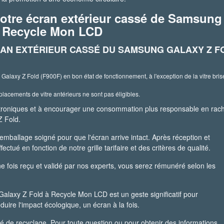
otre écran extérieur cassé de Samsung
c Recycle Mon LCD
RAN EXTÉRIEUR CASSÉ DU SAMSUNG GALAXY Z F
alaxy Z Fold (F900F) en bon état de fonctionnement, à l'exception de la vitre bris
lacements de vitre antérieurs ne sont pas éligibles.
ectroniques et à encourager une consommation plus responsable en rac
Z Fold.
 emballage soigné pour que l'écran arrive intact. Après réception et
fectué en fonction de notre grille tarifaire et des critères de qualité.
ne fois reçu et validé par nos experts, vous serez rémunéré selon les
alaxy Z Fold à Recycle Mon LCD est un geste significatif pour
duire l'impact écologique, un écran à la fois.
 de recyclage. Pour toute question ou pour obtenir des informations