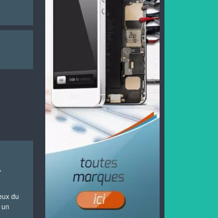
-
ceux du
 un