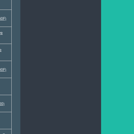
60F)
ve
e
00F)
00)