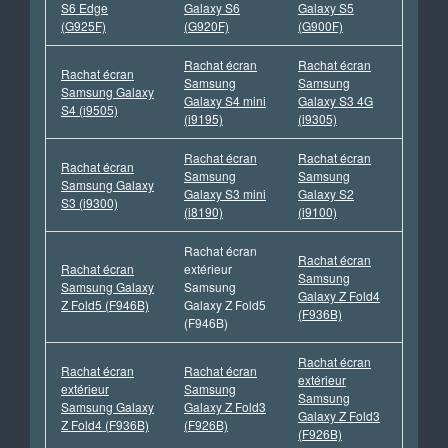
S6 Edge
Galaxy S6
Galaxy S5
(G925F)
(G920F)
(G900F)
Rachat écran
Rachat écran
Rachat écran
Samsung
Samsung
Samsung Galaxy
Galaxy S4 mini
Galaxy S3 4G
S4 (i9505)
(i9195)
(i9305)
Rachat écran
Rachat écran
Rachat écran
Samsung
Samsung
Samsung Galaxy
Galaxy S3 mini
Galaxy S2
S3 (i9300)
(i8190)
(i9100)
Rachat écran
Rachat écran
Rachat écran
extérieur
Samsung
Samsung Galaxy
Samsung
Galaxy Z Fold4
Z Fold5 (F946B)
Galaxy Z Fold5
(F936B)
(F946B)
Rachat écran
Rachat écran
Rachat écran
extérieur
extérieur
Samsung
Samsung
Samsung Galaxy
Galaxy Z Fold3
Galaxy Z Fold3
Z Fold4 (F936B)
(F926B)
(F926B)