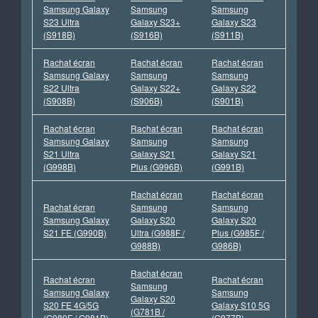
Samsung Galaxy
Samsung
Samsung
S23 Ultra
Galaxy S23+
Galaxy S23
(S918B)
(S916B)
(S911B)
Rachat écran
Rachat écran
Rachat écran
Samsung Galaxy
Samsung
Samsung
S22 Ultra
Galaxy S22+
Galaxy S22
(S908B)
(S906B)
(S901B)
Rachat écran
Rachat écran
Rachat écran
Samsung Galaxy
Samsung
Samsung
S21 Ultra
Galaxy S21
Galaxy S21
(G998B)
Plus (G996B)
(G991B)
Rachat écran
Rachat écran
Rachat écran
Samsung
Samsung
Samsung Galaxy
Galaxy S20
Galaxy S20
S21 FE (G990B)
Ultra (G988F /
Plus (G985F /
G988B)
G986B)
Rachat écran
Rachat écran
Rachat écran
Samsung
Samsung Galaxy
Samsung
Galaxy S20
S20 FE 4G/5G
Galaxy S10 5G
(G781B /
(G980F / G981B)
(G977B)