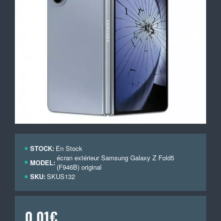
STOCK:
En Stock
écran extérieur Samsung Galaxy Z Fold5
MODEL:
(F946B) original
SKU:
SKUS132
0,01€