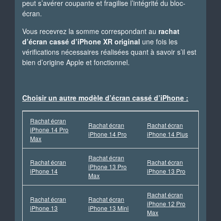
peut s’avérer coupante et fragilise l’intégrité du bloc-
écran.
Vous recevrez la somme correspondant au
rachat
d’écran cassé d’iPhone XR original
une fois les
vérifications nécessaires réalisées quant à savoir s’il est
bien d’origine Apple et fonctionnel.
Choisir un autre modèle d’écran cassé d’iPhone :
Rachat écran
Rachat écran
Rachat écran
iPhone 14 Pro
iPhone 14 Pro
iPhone 14 Plus
Max
Rachat écran
Rachat écran
Rachat écran
iPhone 13 Pro
iPhone 14
iPhone 13 Pro
Max
Rachat écran
Rachat écran
Rachat écran
iPhone 12 Pro
iPhone 13
iPhone 13 Mini
Max