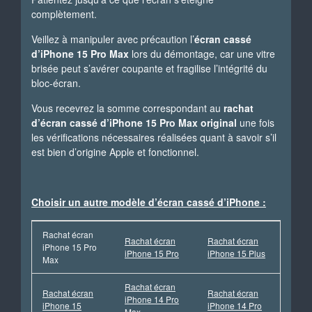
complètement.
Veillez à manipuler avec précaution l’
écran cassé
d’iPhone 15 Pro Max
lors du démontage, car une vitre
brisée peut s’avérer coupante et fragilise l’intégrité du
bloc-écran.
Vous recevrez la somme correspondant au
rachat
d’écran cassé d’iPhone 15 Pro Max original
une fois
les vérifications nécessaires réalisées quant à savoir s’il
est bien d’origine Apple et fonctionnel.
Choisir un autre modèle d’écran cassé d’iPhone :
Rachat écran
Rachat écran
Rachat écran
iPhone 15 Pro
iPhone 15 Pro
iPhone 15 Plus
Max
Rachat écran
Rachat écran
Rachat écran
iPhone 14 Pro
iPhone 15
iPhone 14 Pro
Max