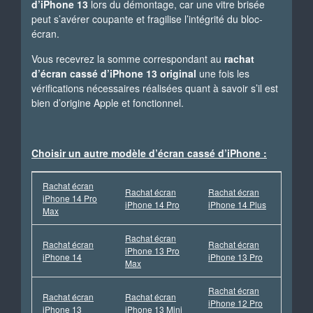
d’iPhone 13
lors du démontage, car une vitre brisée
peut s’avérer coupante et fragilise l’intégrité du bloc-
écran.
Vous recevrez la somme correspondant au
rachat
d’écran cassé d’iPhone 13 original
une fois les
vérifications nécessaires réalisées quant à savoir s’il est
bien d’origine Apple et fonctionnel.
Choisir un autre modèle d’écran cassé d’iPhone :
Rachat écran
Rachat écran
Rachat écran
iPhone 14 Pro
iPhone 14 Pro
iPhone 14 Plus
Max
Rachat écran
Rachat écran
Rachat écran
iPhone 13 Pro
iPhone 14
iPhone 13 Pro
Max
Rachat écran
Rachat écran
Rachat écran
iPhone 12 Pro
iPhone 13
iPhone 13 Mini