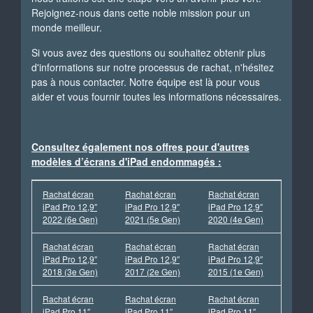
Rejoignez-nous dans cette noble mission pour un
monde meilleur.
Si vous avez des questions ou souhaitez obtenir plus
d'informations sur notre processus de rachat, n'hésitez
pas à nous contacter. Notre équipe est là pour vous
aider et vous fournir toutes les informations nécessaires.
Consultez également nos offres pour d'autres
modèles d’écrans d'iPad endommagés :
Rachat écran
Rachat écran
Rachat écran
iPad Pro 12,9″
iPad Pro 12,9″
iPad Pro 12,9″
2022 (6e Gen)
2021 (5e Gen)
2020 (4e Gen)
Rachat écran
Rachat écran
Rachat écran
iPad Pro 12,9″
iPad Pro 12,9″
iPad Pro 12,9″
2018 (3e Gen)
2017 (2e Gen)
2015 (1e Gen)
Rachat écran
Rachat écran
Rachat écran
iPad Pro 11″
iPad Pro 11″
iPad Pro 11″