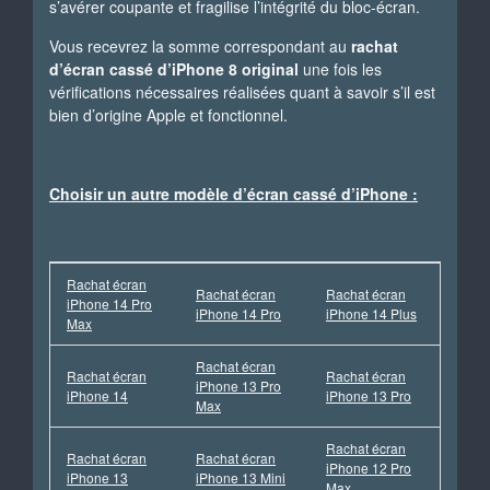
s’avérer coupante et fragilise l’intégrité du bloc-écran.
Vous recevrez la somme correspondant au
rachat
d’écran cassé d’iPhone 8 original
une fois les
vérifications nécessaires réalisées quant à savoir s’il est
bien d’origine Apple et fonctionnel.
Choisir un autre modèle d’écran cassé d’iPhone :
Rachat écran
Rachat écran
Rachat écran
iPhone 14 Pro
iPhone 14 Pro
iPhone 14 Plus
Max
Rachat écran
Rachat écran
Rachat écran
iPhone 13 Pro
iPhone 14
iPhone 13 Pro
Max
Rachat écran
Rachat écran
Rachat écran
iPhone 12 Pro
iPhone 13
iPhone 13 Mini
Max