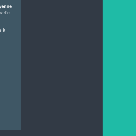
oyenne
artie
s à