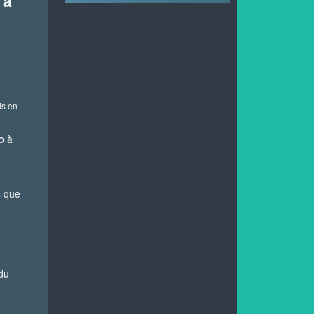
 à
is en
o à
s que
 du