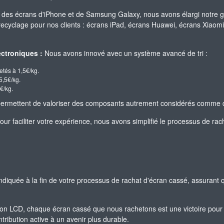
 des écrans d'iPhone et de Samsung Galaxy, nous avons élargi notre 
 recyclage pour nos clients : écrans iPad, écrans Huawei, écrans Xiao
ctroniques :
Nous avons innové avec un système avancé de tri :
etés à 1,5€/kg.
5,5€/kg.
€/kg.
t permettent de valoriser des composants autrement considérés comme 
ur faciliter votre expérience, nous avons simplifié le processus de rach
indiquée à la fin de votre processus de rachat d'écran cassé, assurant q
n LCD, chaque écran cassé que nous rachetons est une victoire pour 
ribution active à un avenir plus durable.