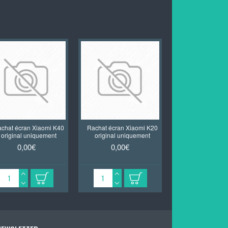
chat écran Xiaomi K40
Rachat écran Xiaomi K20
Rachat écran 
original uniquement
original uniquement
Redmi Note 1
original uniq
0,00€
0,00€
5,00€