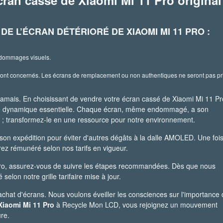
an cassé de Xiaomi Mi 11 Pro original
E L’ÉCRAN DÉTÉRIORÉ DE XIAOMI MI 11 PRO :
 dommages visuels.
ont concernés. Les écrans de remplacement ou non authentiques ne seront pas pr
jamais. En choisissant de vendre votre écran cassé de Xiaomi Mi 11 Pr
te dynamique essentielle. Chaque écran, même endommagé, a son
e ; transformez-le en une ressource pour notre environnement.
de son expédition pour éviter d'autres dégâts à la dalle AMOLED. Une foi
erez rémunéré selon nos tarifs en vigueur.
1 Pro, assurez-vous de suivre les étapes recommandées. Dès que nous
elon notre grille tarifaire mise à jour.
chat d'écrans. Nous voulons éveiller les consciences sur l'importance
Xiaomi Mi 11 Pro
à Recycle Mon LCD, vous rejoignez un mouvement
re.