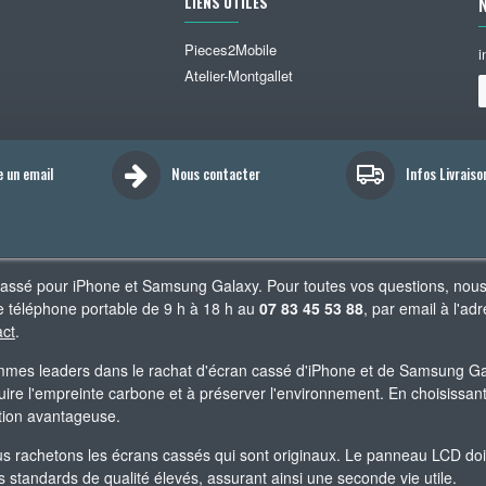
LIENS UTILES
Pieces2Mobile
i
Atelier-Montgallet
e un email
Nous contacter
Infos Livraiso
cassé pour iPhone et Samsung Galaxy. Pour toutes vos questions, nou
 téléphone portable de 9 h à 18 h au
07 83 45 53 88
, par email à l'
act
.
es leaders dans le rachat d'écran cassé d'iPhone et de Samsung Gala
re l'empreinte carbone et à préserver l'environnement. En choisissant 
ation avantageuse.
 rachetons les écrans cassés qui sont originaux. Le panneau LCD doit êt
standards de qualité élevés, assurant ainsi une seconde vie utile.