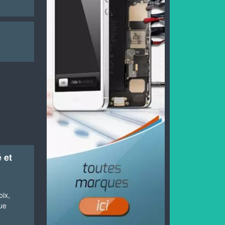
 et
oix,
ue