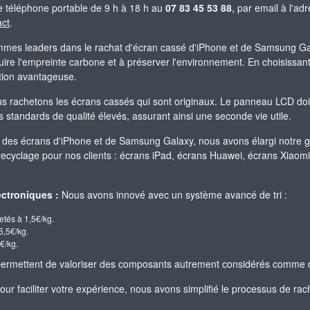
 téléphone portable de 9 h à 18 h au
07 83 45 53 88
, par email à l'
act
.
es leaders dans le rachat d'écran cassé d'iPhone et de Samsung Gala
re l'empreinte carbone et à préserver l'environnement. En choisissant 
ation avantageuse.
 rachetons les écrans cassés qui sont originaux. Le panneau LCD doit êt
standards de qualité élevés, assurant ainsi une seconde vie utile.
 des écrans d'iPhone et de Samsung Galaxy, nous avons élargi notre 
 recyclage pour nos clients : écrans iPad, écrans Huawei, écrans Xiao
ctroniques :
Nous avons innové avec un système avancé de tri :
etés à 1,5€/kg.
5,5€/kg.
€/kg.
t permettent de valoriser des composants autrement considérés comme 
ur faciliter votre expérience, nous avons simplifié le processus de rach