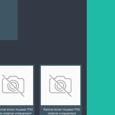
chat écran Huawei P30
Rachat écran Huawei P30
Rachat écran Hu
ro original uniquement
original uniquement
Pro original un