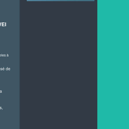
EI
bles à
ssé de
la
s,