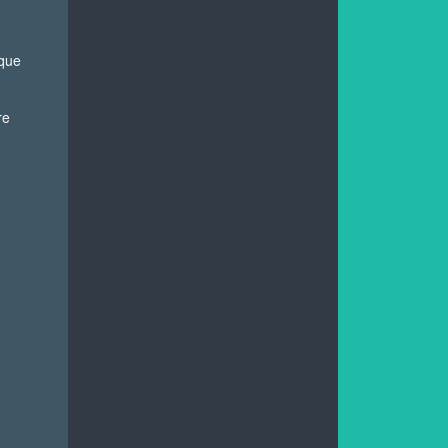
 que
re