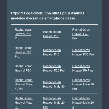
Explorez également nos offres pour d'autres
modèles d’écran de smartphone cassé :
Rachat écran
Rachat écran
Rachat écran
Huawei P50
Huawei P40
Huawei P50
Pro
Pro+
Rachat écran
Rachat écran
Rachat écran
Huawei P40
Huawei P40
Huawei P30 Pro
Pro
Rachat écran
Rachat écran
Rachat écran
Huawei P30
Huawei P20 Pro
Huawei P9 Plus
Rachat écran
Rachat écran
Rachat écran
Huawei Mate
Huawei Mate 30
Huawei Mate 40
40 Pro
Pro
Rachat écran
Rachat écran
Rachat écran
Huawei Mate
Huawei Mate 20
Huawei Mate 20
30
Pro
X