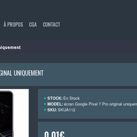
À PROPOS
CGA
CONTACT
uniquement
IGINAL UNIQUEMENT
STOCK:
En Stock
MODEL:
écran Google Pixel 7 Pro original unique
SKU:
SKUA112
0,01€