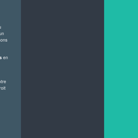
u
 un
sons
s
en
otre
oit