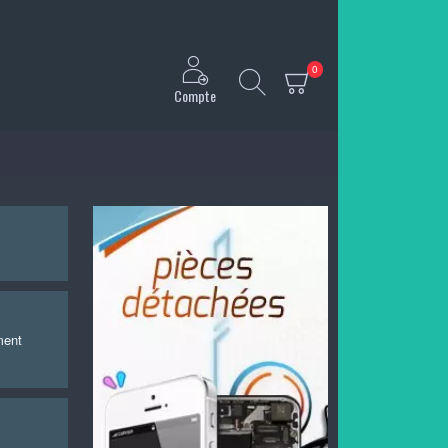
0
Compte
ment