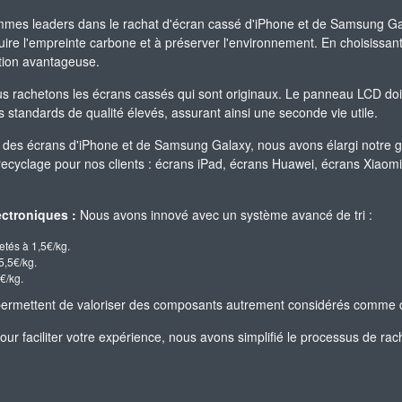
es leaders dans le rachat d'écran cassé d'iPhone et de Samsung Gala
re l'empreinte carbone et à préserver l'environnement. En choisissant 
ation avantageuse.
 rachetons les écrans cassés qui sont originaux. Le panneau LCD doit êt
standards de qualité élevés, assurant ainsi une seconde vie utile.
 des écrans d'iPhone et de Samsung Galaxy, nous avons élargi notre 
 recyclage pour nos clients : écrans iPad, écrans Huawei, écrans Xiao
ctroniques :
Nous avons innové avec un système avancé de tri :
etés à 1,5€/kg.
5,5€/kg.
€/kg.
t permettent de valoriser des composants autrement considérés comme 
ur faciliter votre expérience, nous avons simplifié le processus de rach