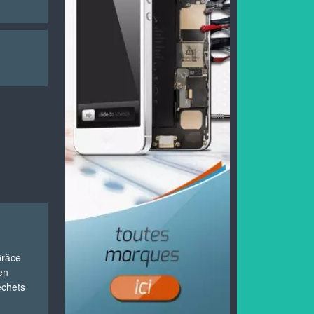
Grâce
en
échets