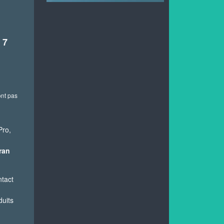
 7
ont pas
Pro,
ran
ntact
duits