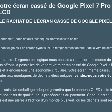
otre écran cassé de Google Pixel 7 Pro
 LCD
LE RACHAT DE L’ÉCRAN CASSÉ DE GOOGLE PIXEL
ionnement, sans défauts techniques, hormis la vitre brisée.
sont éligibles. Les écrans ayant subi un remplacement antérieur de la vitre ne ser
pour cause : l'urgence écologique nous pousse à repenser nos modes de
ffrons la possibilité de vendre votre écran cassé de Google Pixel 7 
ets et à encourager une économie circulaire. Votre écran, même cassé,
ajouter aux montagnes de déchets électroniques,
vendez-nous votre éc
e.
avec soin. Un emballage adéquat garantira que le panneau OLED reste i
ssé nos tests de qualité, nous procéderons au paiement. Chaque écran
est une pierre à l'édifice d'un monde plus vert, où les déchets sont ré