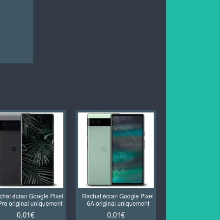
chat écran Google Pixel
Rachat écran Google Pixel
Rachat écran Goo
Pro original uniquement
6A original uniquement
6 original uni
0,01€
0,01€
0,01€