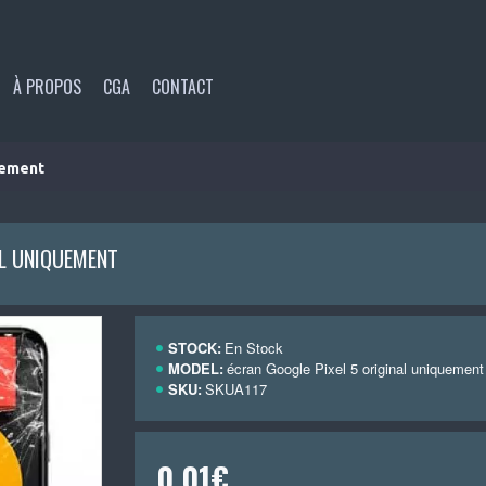
À PROPOS
CGA
CONTACT
uement
AL UNIQUEMENT
STOCK:
En Stock
MODEL:
écran Google Pixel 5 original uniquement
SKU:
SKUA117
0,01€