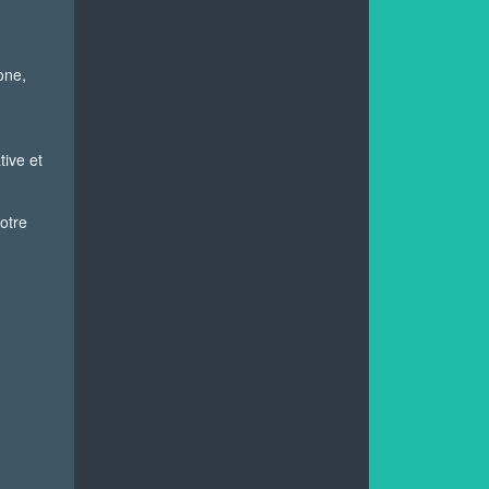
one,
tive et
otre