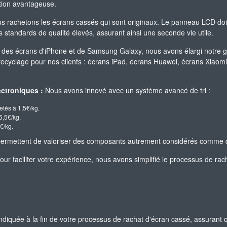
ation avantageuse.
 rachetons les écrans cassés qui sont originaux. Le panneau LCD doit êt
standards de qualité élevés, assurant ainsi une seconde vie utile.
 des écrans d'iPhone et de Samsung Galaxy, nous avons élargi notre 
 recyclage pour nos clients : écrans iPad, écrans Huawei, écrans Xiao
ctroniques :
Nous avons innové avec un système avancé de tri :
etés à 1,5€/kg.
5,5€/kg.
€/kg.
t permettent de valoriser des composants autrement considérés comme 
ur faciliter votre expérience, nous avons simplifié le processus de rach
indiquée à la fin de votre processus de rachat d'écran cassé, assurant q