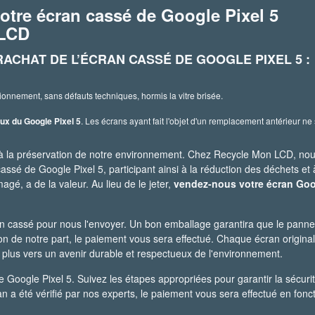
otre écran cassé de Google Pixel 5
 LCD
RACHAT DE L’ÉCRAN CASSÉ DE GOOGLE PIXEL 5 :
ionnement, sans défauts techniques, hormis la vitre brisée.
ux du Google Pixel 5
. Les écrans ayant fait l'objet d'un remplacement antérieur ne
 à la préservation de notre environnement. Chez Recycle Mon LCD, no
assé de Google Pixel 5, participant ainsi à la réduction des déchets et
gé, a de la valeur. Au lieu de le jeter,
vendez-nous votre écran Go
n cassé pour nous l'envoyer. Un bon emballage garantira que le pann
on de notre part, le paiement vous sera effectué. Chaque écran origina
plus vers un avenir durable et respectueux de l'environnement.
le Google Pixel 5. Suivez les étapes appropriées pour garantir la sécurit
an a été vérifié par nos experts, le paiement vous sera effectué en fonc