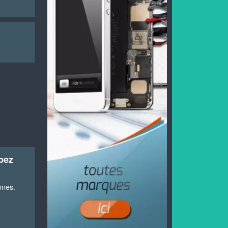
ipez
ones.