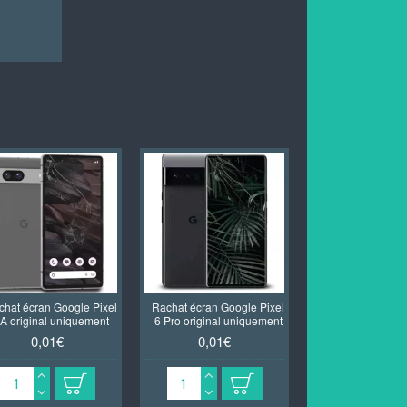
chat écran Google Pixel
Rachat écran Google Pixel
Rachat écran Goo
A original uniquement
6 Pro original uniquement
6A original uni
0,01€
0,01€
0,01€