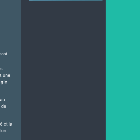
 sont
us
 à une
ogle
eau
l de
é et la
tion