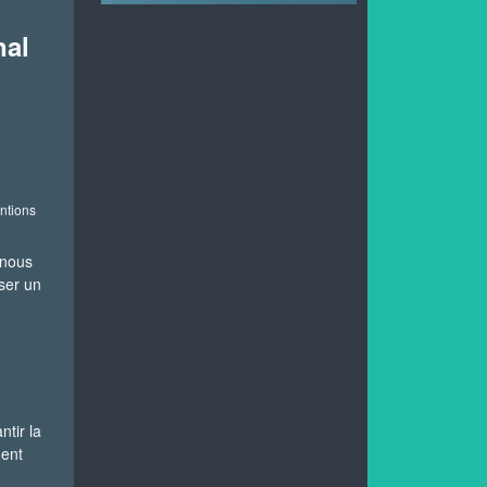
nal
ntions
 nous
ser un
tir la
ment