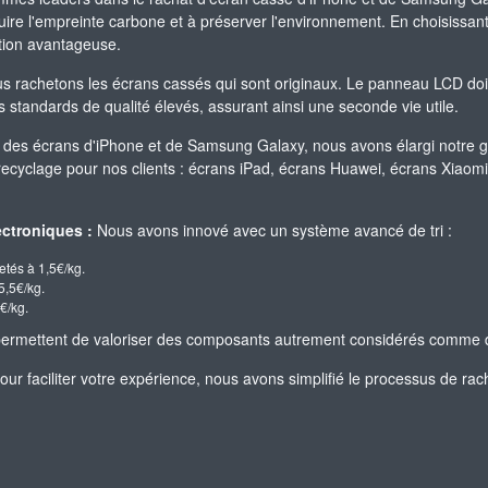
re l'empreinte carbone et à préserver l'environnement. En choisissant 
ation avantageuse.
 rachetons les écrans cassés qui sont originaux. Le panneau LCD doit êt
standards de qualité élevés, assurant ainsi une seconde vie utile.
 des écrans d'iPhone et de Samsung Galaxy, nous avons élargi notre 
 recyclage pour nos clients : écrans iPad, écrans Huawei, écrans Xiao
ctroniques :
Nous avons innové avec un système avancé de tri :
etés à 1,5€/kg.
5,5€/kg.
€/kg.
t permettent de valoriser des composants autrement considérés comme 
ur faciliter votre expérience, nous avons simplifié le processus de rach