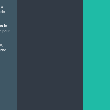
c à
cle
s le
e pour
t,
rche