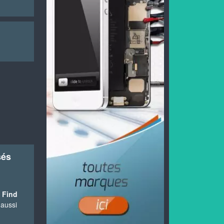
sés
 Find
 aussi