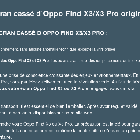
ran cassé d’Oppo Find X3/X3 Pro origi
CRAN CASSÉ D’OPPO FIND X3/X3 PRO :
tionnement, sans aucune anomalie technique, excepté la vitre brisée.
 des Oppo Find X3 et X3 Pro
. Les écrans ayant subi des remplacements ou interve
une prise de conscience croissante des enjeux environnementaux. En
o, vous participez activement à cette révolution verte. Au lieu de lais
us votre écran Oppo Find X3 ou X3 Pro
et engagez-vous dans la
transport, il est essentiel de bien l'emballer. Après avoir reçu et validé
nt à nos tarifs, disponibles sur notre site web.
indre votre Oppo Find X3 ou X3 Pro. La précaution est la clé pour garan
an. Une fois que nous aurons confirmé la conformité de l'écran, un paie
ifaire.