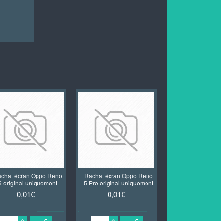
chat écran Oppo Reno
Rachat écran Oppo Reno
Rachat écran O
6 original uniquement
5 Pro original uniquement
5 original uni
0,01€
0,01€
0,01€