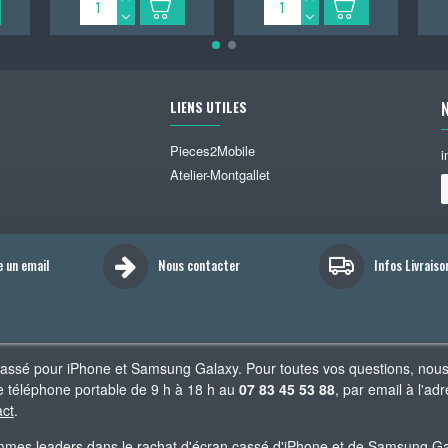
LIENS UTILES
Pieces2Mobile
i
Atelier-Montgallet
e un email
Nous contacter
Infos Livraiso
cassé pour iPhone et Samsung Galaxy. Pour toutes vos questions, nou
 téléphone portable de 9 h à 18 h au
07 83 45 53 88
, par email à l'
act
.
es leaders dans le rachat d'écran cassé d'iPhone et de Samsung Gala