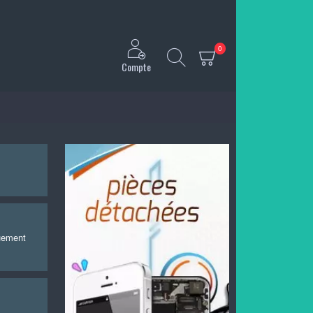
0
Compte
quement