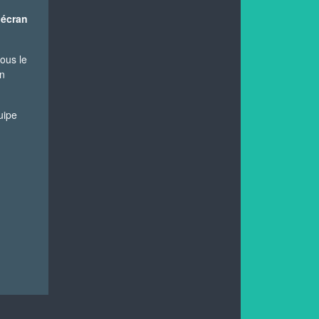
 écran
ous le
un
uipe