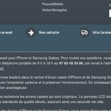
Pieces2Mobile
i
Atelier-Montgallet
e un email
Nous contacter
Infos Livraiso
cassé pour iPhone et Samsung Galaxy. Pour toutes vos questions, nou
 téléphone portable de 9 h à 18 h au
07 83 45 53 88
, par email à l'
act
.
es leaders dans le rachat d'écran cassé d'iPhone et de Samsung Gala
re l'empreinte carbone et à préserver l'environnement. En choisissant 
ation avantageuse.
 rachetons les écrans cassés qui sont originaux. Le panneau LCD doit êt
standards de qualité élevés, assurant ainsi une seconde vie utile.
 des écrans d'iPhone et de Samsung Galaxy, nous avons élargi notre 