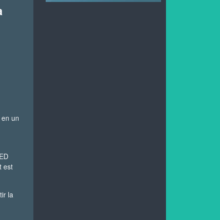
à
 en un
LED
t est
ir la