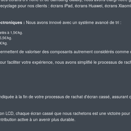
 recyclage pour nos clients : écrans iPad, écrans Huawei, écrans Xiao
ctroniques :
Nous avons innové avec un système avancé de tri :
etés à 1,5€/kg.
5,5€/kg.
€/kg.
t permettent de valoriser des composants autrement considérés comme 
ur faciliter votre expérience, nous avons simplifié le processus de rach
indiquée à la fin de votre processus de rachat d'écran cassé, assurant q
n LCD, chaque écran cassé que nous rachetons est une victoire pour 
ribution active à un avenir plus durable.