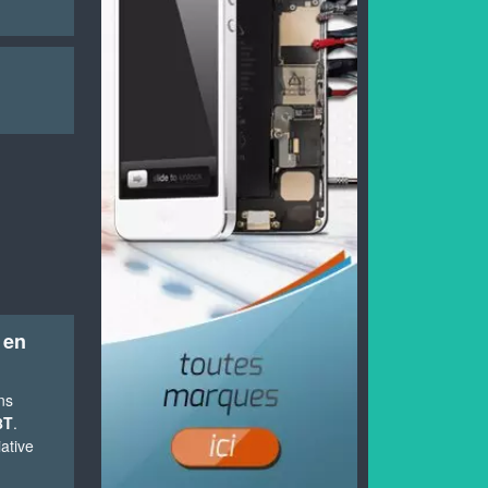
 en
ns
8T
.
ative